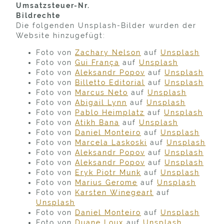
Umsatzsteuer-Nr.
Bildrechte
Die folgenden Unsplash-Bilder wurden der
Website hinzugefügt:
Foto von
Zachary Nelson
auf
Unsplash
Foto von
Gui França
auf
Unsplash
Foto von
Aleksandr Popov
auf
Unsplash
Foto von
Billetto Editorial
auf
Unsplash
Foto von
Marcus Neto
auf
Unsplash
Foto von
Abigail Lynn
auf
Unsplash
Foto von
Pablo Heimplatz
auf
Unsplash
Foto von
Atikh Bana
auf
Unsplash
Foto von
Daniel Monteiro
auf
Unsplash
Foto von
Marcela Laskoski
auf
Unsplash
Foto von
Aleksandr Popov
auf
Unsplash
Foto von
Aleksandr Popov
auf
Unsplash
Foto von
Eryk Piotr Munk
auf
Unsplash
Foto von
Marius Gerome
auf
Unsplash
Foto von
Karsten Winegeart
auf
Unsplash
Foto von
Daniel Monteiro
auf
Unsplash
Foto von
Duane Loux
auf
Unsplash